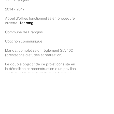
1197 Prangins
2014 - 2017
Appel d'offres fonctionnelles en procédure
ouverte.
1er rang
Commune de Prangins
Coût non communiqué
Mandat complet selon règlement SIA 102
(prestations d'études et réalisation)
Le double objectif de ce projet consiste en
la démolition et reconstruction d'un pavillon
scolaire, et la transformation de l'ancienne
administration communale. Le nouveau
pavillon scolaire comprend un réfectoire
scolaire avec cuisine professionnelle, trois
salles de classes et un espace d'attente et
loisirs pour les élèves. L'ancienne
administration communale comprend une
bibliothèque (scolaire et publique), ainsi
que des services PPLS (psychologie,