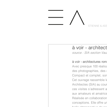
ETIENNE & AS
à voir - archit
source : SIA section Vau
à voir - architectures r
Avec presque 100 réalis
des photographies, des d
Compact et complet, son 
Cet ouvrage rassemble le
Architectes (SIA) au cou
ces visites s’adressent a
aux amateurs et amatrice
Réalisée en collaboratio
conceptions. Elle offre 