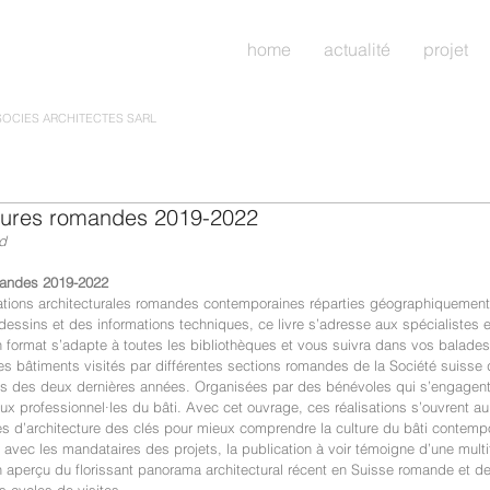
home
actualité
projet
SOCIES ARCHITECTES SARL
ectures romandes 2019-2022
d
omandes 2019-2022
ations architecturales romandes contemporaines réparties géographiquement 
essins et des informations techniques, ce livre s’adresse aux spécialistes e
format s’adapte à toutes les bibliothèques et vous suivra dans vos balades 
s bâtiments visités par différentes sections romandes de la Société suisse 
rs des deux dernières années. Organisées par des bénévoles qui s’engagent 
ux professionnel·les du bâti. Avec cet ouvrage, ces réalisations s’ouvrent au 
s d’architecture des clés pour mieux comprendre la culture du bâti contempo
n avec les mandataires des projets, la publication à voir témoigne d’une mult
un aperçu du florissant panorama architectural récent en Suisse romande et d