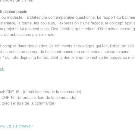
s cycles de visites.
âti contemporain
re ou modeste, l’architecture contemporaine questionne. Le rapport du bâtime
matérialité, la forme, les couleurs, l’expression d’une façade, le concept spati
n projet et lui donnent sens. Des facettes qui méritent d’être mises en exerg
u et de publications par exemple.
 compile dans des guides les bâtiments et ouvrages qui font l’objet de ses vi
insi au public un aperçu du florissant panorama architectural suisse romand.
voir" compte déjà cinq tomes, dont la dernière édition est sortie presse au m
.ch
el: CHF 18.- (à préciser lors de la commande)
CHF 16.- (à préciser lors de la commande)
à préciser lors de la commande)
ww.vd.sia.ch/avoir