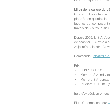
belle rétrospective de se
Miroir de la culture du b
Qu’elle soit spectaculai
place à son quartier, la 
facettes qui composent u
travers de visites in sit
Depuis 2005, la SIA Vaud
de chantier. Elle offre a
Aujourd’hui, la série "à 
Commande: 
info@vd.sia
Prix :
Public: CHF 22.-
Membre SIA individu
Membre SIA bureau: 
Etudiant: CHF 18.- (
frais d’expédition en sus
Plus d'informations sur 
w