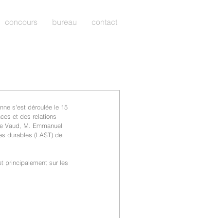
concours
bureau
contact
anne s'est déroulée le 15 
ces et des relations 
t de Vaud, M. Emmanuel 
ies durables (LAST) de 
t principalement sur les 