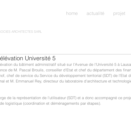
home
actualité
projet
SOCIES ARCHITECTES SARL
élévation Université 5
lévation du bâtiment administratif situé sur l'Avenue de l'Université 5 à Laus
ce de M. Pascal Broulis, conseiller d'Etat et chef du département des finan
mhof, chef de service du Service du développement territorial (SDT) de l'Eta
onal et M. Emmanuel Rey, directeur du laboratoire d'architecture et technolog
rge de la représentation de l'utilisateur (SDT) et a donc accompagné ce proje
 de logistique (coordination et déménagements par étapes).