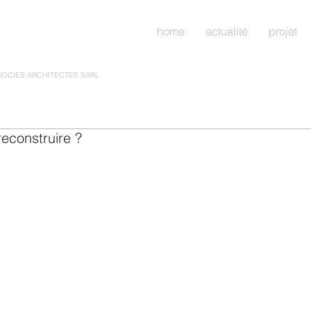
home
actualité
projet
SOCIES ARCHITECTES SARL
econstruire ?