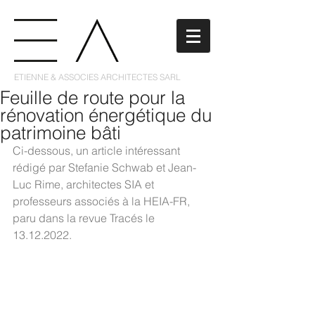
ETIENNE & ASSOCIES ARCHITECTES SARL
Feuille de route pour la
rénovation énergétique du
patrimoine bâti
Ci-dessous, un article intéressant 
rédigé par Stefanie Schwab et Jean-
Luc Rime, architectes SIA et 
professeurs associés à la HEIA-FR, 
paru dans la revue Tracés le 
13.12.2022.