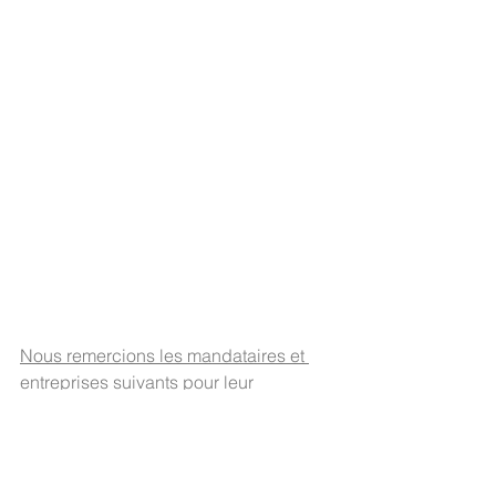
Nous remercions les mandataires et 
entreprises suivants pour leur 
contribution
 :
Ingénieur civil : Bernard & Forestier 
Ingénieurs civils SA, 1305 Penthalaz
Echafaudages : Pirali-Chauvet 