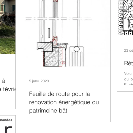
23 dé
Rét
Voici
qui o
l à
5 janv. 2023
Etude
 février
Feuille de route pour la
rénovation énergétique du
un bâtiment
patrimoine bâti
us vous
avaux...
Ci-dessous, un article intéressant rédigé par
Stefanie Schwab et Jean-Luc Rime, architectes
SIA et professeurs associés à la HEIA-FR,...