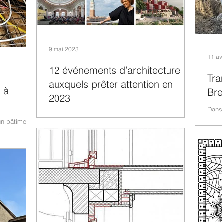
9 mai 2023
11 av
12 événements d’architecture
Tra
auxquels prêter attention en
l à
Br
2023
Dans 
Comme l’a exprimé le conservateur et architecte
rural
un bâtiment
de la Biennale d’architecture de Venise 2023,
propo
us vous
Leslie Lokko, « après deux des années les...
avaux...