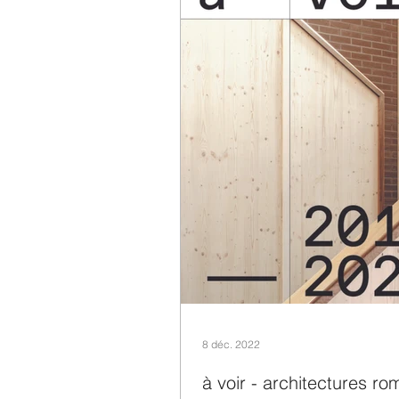
8 déc. 2022
à voir - architectures r