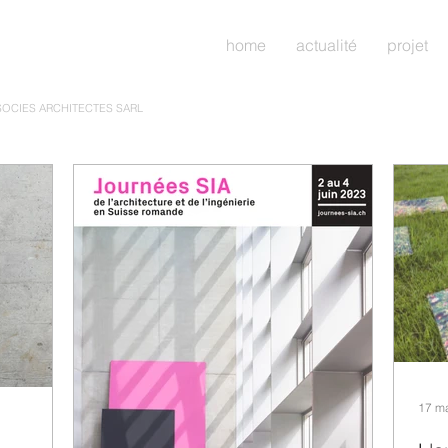
home
actualité
projet
SOCIES ARCHITECTES SARL
17 m