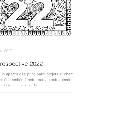
c. 2022
rospective 2022
 un aperçu des principaux projets et chantiers
nt été confiés à notre bureau cette année :
 de variantes pour la...