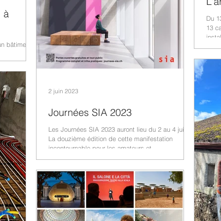
L'a
l à
Du 1
13 ca
insta
un bâtiment
us vous
avaux...
2 juin 2023
Journées SIA 2023
Les Journées SIA 2023 auront lieu du 2 au 4 juin!
La douzième édition de cette manifestation
incontournable pour les amateurs et...