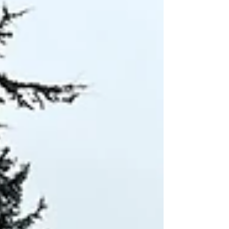
bâtiment se voit vidé de ses planchers et cloisons
non-porteuses et sera entièrement requalifié afin d'y
aménager trois logements (un par étage). Les
principaux enjeux de ce projet concernent la mise en
valeur patrimoniale dans un contexte marqué par des
contraintes structurelle