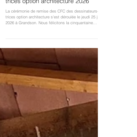
Remise des CFC dessinateurs-
trices option architecture 2026
La cérémonie de remise des CFC des dessinateurs-
trices option architecture s'est déroulée le jeudi 25 juin
2026 à Grandson. Nous félicitons la cinquantaine
d'apprentis qui ont achevés avec succès leur
formation de base et leur adressons nos voeux de
réussite pour la suite de leur carrière professionnelle.
Nous félicitons particulièrement notre apprenti Kyllian
pour l'obtention de son CFC acquis au terme d'une
formation brillamment menée.